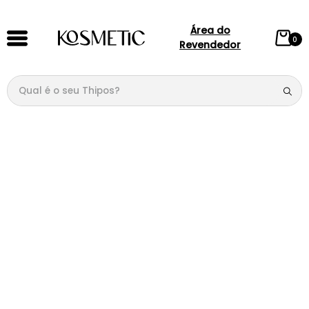
Área do
0
Revendedor
TERMOS MAIS BUSCADOS
Qual é o seu Thipos?
1
º
144
2
º
candy
3
º
146
4
º
box
5
º
107
6
º
105
7
º
101
8
º
118
9
º
good girl
10
º
148