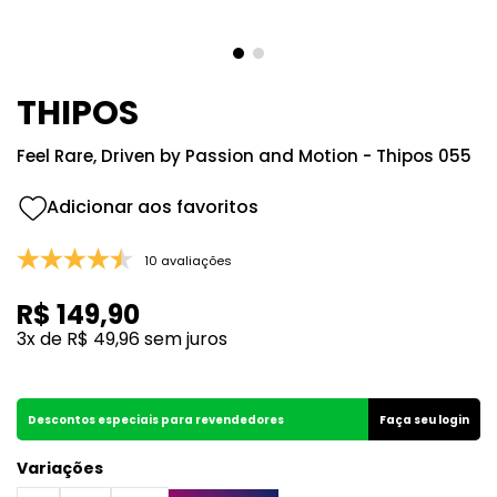
THIPOS
Feel Rare, Driven by Passion and Motion - Thipos 055
10 avaliações
R$
149
,
90
3
x de
R$
49
,
96
sem juros
Descontos especiais para revendedores
Faça seu login
Variações