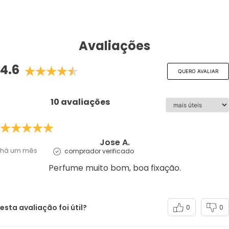
Avaliações
4.6
QUERO AVALIAR
10 avaliações
Jose A.
há um mês
comprador verificado
Perfume muito bom, boa fixação.
esta avaliação foi útil?
0
0