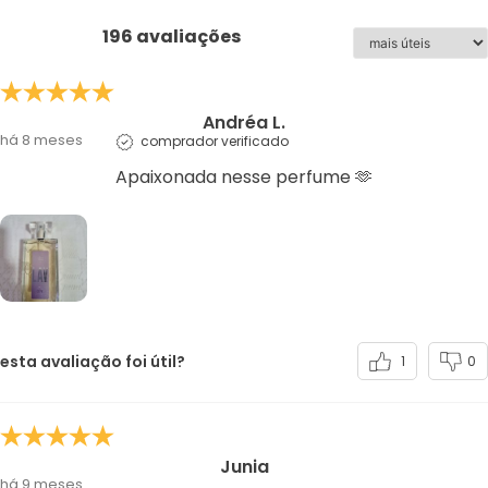
196 avaliações
Andréa L.
há 8 meses
comprador verificado
Apaixonada nesse perfume 🫶
esta avaliação foi útil?
1
0
Junia
há 9 meses