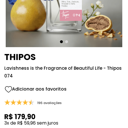
8
º
good girl
9
º
118
10
º
212
THIPOS
Lavishness is the Fragrance of Beautiful Life - Thipos
074
196 avaliações
R$
179
,
90
3
x de
R$
59
,
96
sem juros