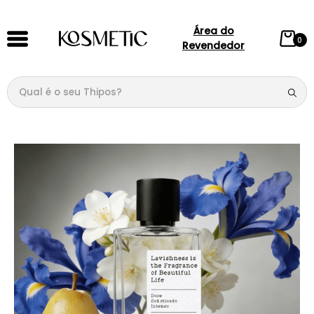
Área do
0
Revendedor
Qual é o seu Thipos?
TERMOS MAIS BUSCADOS
1
º
144
2
º
candy
3
º
146
4
º
box
5
º
107
6
º
105
7
º
101