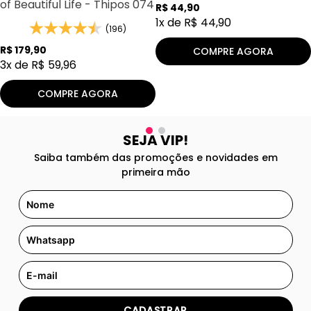
of Beautiful Life - Thipos 074
R$
44
,
90
1
x de
R$
44
,
90
(196)
R$
179
,
90
COMPRE AGORA
3
x de
R$
59
,
96
COMPRE AGORA
SEJA VIP!
Saiba também das promoções e novidades em
primeira mão
CADASTRAR