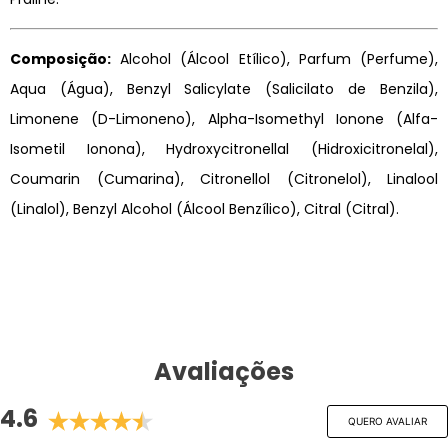
Composição:
Alcohol (Álcool Etílico), Parfum (Perfume),
Aqua (Água), Benzyl Salicylate (Salicilato de Benzila),
Limonene (D-Limoneno), Alpha-Isomethyl Ionone (Alfa-
Isometil Ionona), Hydroxycitronellal (Hidroxicitronelal),
Coumarin (Cumarina), Citronellol (Citronelol), Linalool
(Linalol), Benzyl Alcohol (Álcool Benzílico), Citral (Citral).
Avaliações
4.6
QUERO AVALIAR