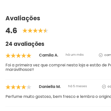
Avaliações
4.6
24 avaliações
Camila A.
há um mês
com
Foi a primeira vez que comprei nesta loja e estão de
maravilhosos!!
Daniella M.
há 5 meses
co
Perfume muito gostoso, bem fresco e lembra o origina