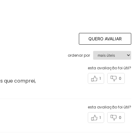
QUERO AVALIAR
ordenar por
esta avaliação foi útil?
1
0
es que comprei,
esta avaliação foi útil?
1
0