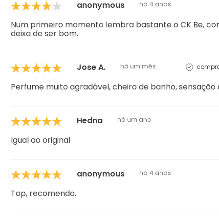
anonymous
há 4 anos
Num primeiro momento lembra bastante o CK Be, confo
deixa de ser bom.
Jose A.
há um mês
compra
Perfume muito agradável, cheiro de banho, sensação d
Hedna
há um ano
Igual ao original
anonymous
há 4 anos
Top, recomendo.