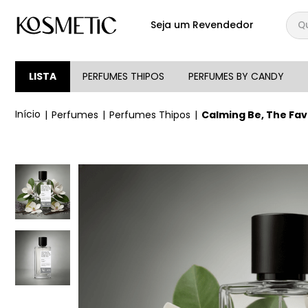
Qual
Seja um Revendedor
TERMOS MAIS BUSCA
1
º
144
LISTA
PERFUMES THIPOS
PERFUMES BY CANDY
2
º
candy
Perfumes
Perfumes Thipos
Calming Be, The Fav
3
º
146
4
º
box
5
º
107
6
º
105
7
º
101
8
º
good girl
9
º
118
10
º
001