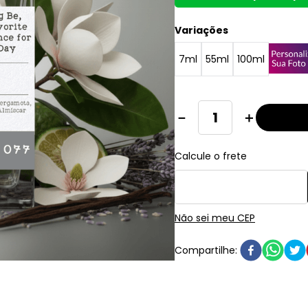
Variações
7ml
55ml
100ml
－
＋
Não sei meu CEP