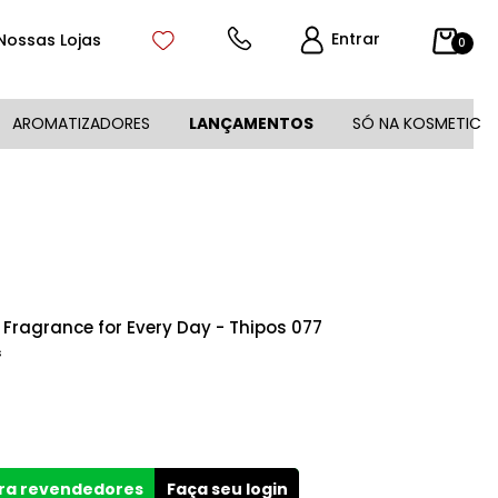
Entrar
Nossas Lojas
0
AROMATIZADORES
LANÇAMENTOS
SÓ NA KOSMETIC
 Fragrance for Every Day - Thipos 077
s
ara revendedores
Faça seu login