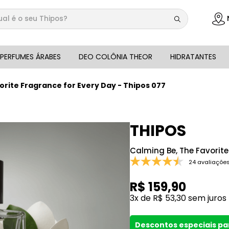
 é o seu Thipos?
DOS
PERFUMES ÁRABES
DEO COLÔNIA THEOR
HIDRATANTES
orite Fragrance for Every Day - Thipos 077
THIPOS
Calming Be, The Favorite
24 avaliaçõe
R$
159
,
90
3
x de
R$
53
,
30
sem juros
Descontos especiais p