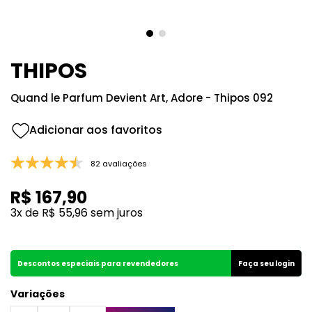
8
º
good girl
9
º
118
10
º
001
THIPOS
Quand le Parfum Devient Art, Adore - Thipos 092
82 avaliações
R$
167
,
90
3
x de
R$
55
,
96
sem juros
Descontos especiais para revendedores
Faça seu login
Variações