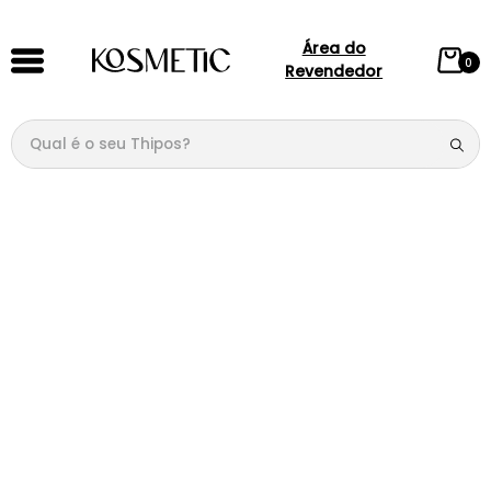
Área do
0
Revendedor
Qual é o seu Thipos?
TERMOS MAIS BUSCADOS
1
º
144
2
º
candy
3
º
146
4
º
box
5
º
107
6
º
105
7
º
101