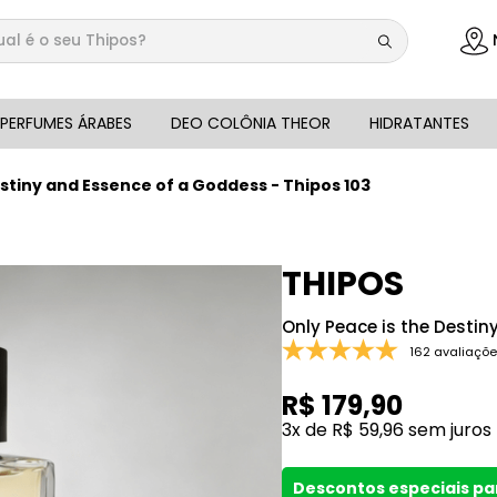
 é o seu Thipos?
DOS
PERFUMES ÁRABES
DEO COLÔNIA THEOR
HIDRATANTES
estiny and Essence of a Goddess - Thipos 103
THIPOS
Only Peace is the Destin
162 avaliaçõ
R$
179
,
90
3
x de
R$
59
,
96
sem juros
Descontos especiais p