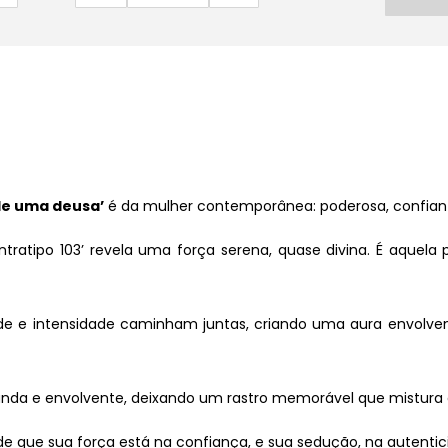
 de uma deusa’
é da mulher contemporânea: poderosa, confian
tratipo 103’ revela uma força serena, quase divina. É aquela 
de e intensidade caminham juntas, criando uma aura envolven
ofunda e envolvente, deixando um rastro memorável que mistura
e que sua força está na confiança, e sua sedução, na autentic