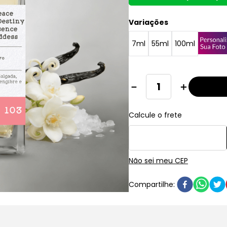
Variações
7ml
55ml
100ml
－
＋
Não sei meu CEP