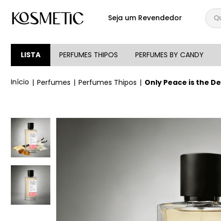
Qual
Seja um Revendedor
TERMOS MAIS BUSCA
1
º
144
LISTA
PERFUMES THIPOS
PERFUMES BY CANDY
2
º
candy
Perfumes
Perfumes Thipos
Only Peace is the D
3
º
146
4
º
loção
5
º
212
6
º
105
7
º
box
8
º
107
9
º
108
10
º
101