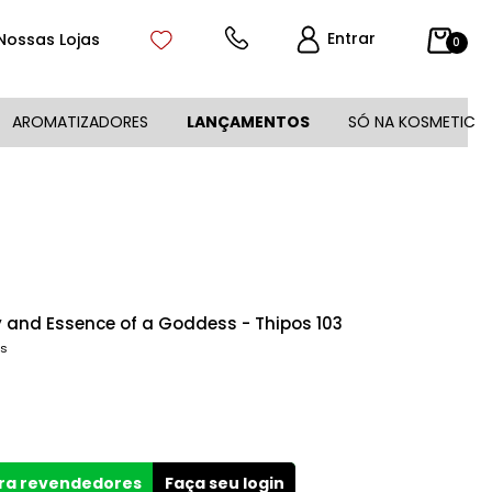
Entrar
Nossas Lojas
0
AROMATIZADORES
LANÇAMENTOS
SÓ NA KOSMETIC
y and Essence of a Goddess - Thipos 103
es
ara revendedores
Faça seu login