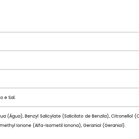
o e Sal.
a (Água), Benzyl Salicylate (Salicilato de Benzila), Citronellol 
methyl Ionone (Alfa-Isometil Ionona), Geraniol (Geraniol).