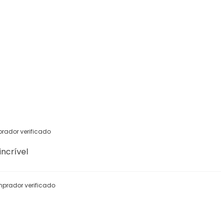
rador verificado
ncrível
prador verificado