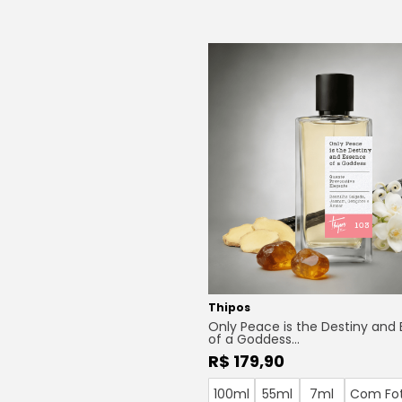
Thipos
Only Peace is the Destiny and
of a Goddess…
R$ 179,90
100ml
55ml
7ml
Com Fo