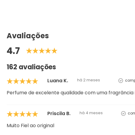
Avaliações
4.7
162 avaliações
Luana K.
há 2 meses
comp
Perfume de excelente qualidade com uma fragrância i
Priscila B.
há 4 meses
com
Muito Fiel ao original