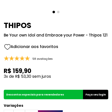
8
º
105
9
º
108
10
º
101
THIPOS
Be Your own Idol and Embrace your Power - Thipos 121
58 avaliações
R$
159
,
90
3
x de
R$
53
,
30
sem juros
Descontos especiais para revendedores
Faça seu login
Variações