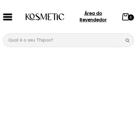
Área do
0
Revendedor
Qual é o seu Thipos?
TERMOS MAIS BUSCADOS
1
º
144
2
º
candy
3
º
146
4
º
212
5
º
loção
6
º
box
7
º
107