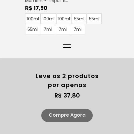
Moment - Thipos 11...
R$ 17,90
100ml
100ml
100ml
55ml
55ml
55ml
7ml
7ml
7ml
=
Leve os 2 produtos
por apenas
R$ 37,80
Compre Agora