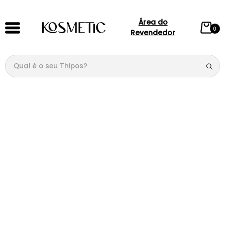
Área do
0
Revendedor
Qual é o seu Thipos?
TERMOS MAIS BUSCADOS
1
º
144
2
º
candy
3
º
146
4
º
box
5
º
107
6
º
105
7
º
101