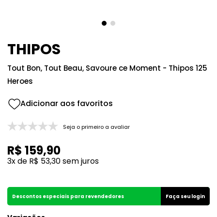
8
º
good girl
9
º
118
10
º
001
THIPOS
Tout Bon, Tout Beau, Savoure ce Moment - Thipos 125
Heroes
Seja o primeiro a avaliar
R$
159
,
90
3
x de
R$
53
,
30
sem juros
Descontos especiais para revendedores
Faça seu login