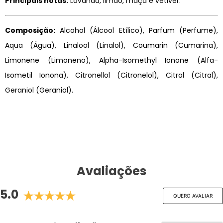
Principais notas:
Lavanda, limão, maçã e vetiver.
Composição:
Alcohol (Álcool Etílico), Parfum (Perfume),
Aqua (Água), Linalool (Linalol), Coumarin (Cumarina),
Limonene (Limoneno), Alpha-Isomethyl Ionone (Alfa-
Isometil Ionona), Citronellol (Citronelol), Citral (Citral),
Geraniol (Geraniol).
Avaliações
5.0
QUERO AVALIAR