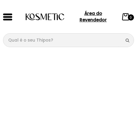
Área do
0
Revendedor
Qual é o seu Thipos?
TERMOS MAIS BUSCADOS
1
º
144
2
º
candy
3
º
146
4
º
loção
5
º
212
6
º
105
7
º
box