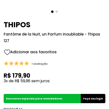
8
º
107
9
º
108
10
º
101
THIPOS
Fantôme de la Nuit, un Parfum Inoubliable - Thipos
127
1 avaliação
R$
179
,
90
3
x de
R$
59
,
96
sem juros
Descontos especiais para revendedores
Faça seu login