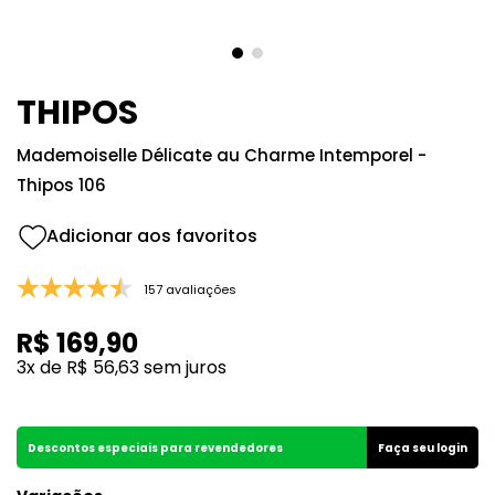
8
º
good girl
9
º
118
10
º
001
THIPOS
Mademoiselle Délicate au Charme Intemporel -
Thipos 106
157 avaliações
R$
169
,
90
3
x de
R$
56
,
63
sem juros
Descontos especiais para revendedores
Faça seu login