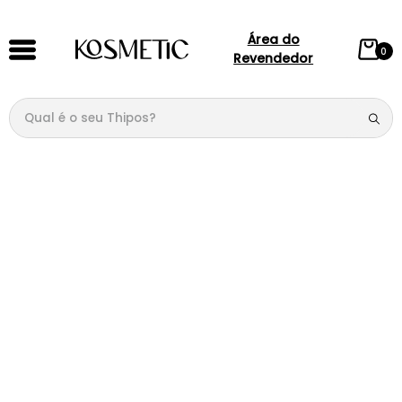
Área do
0
Revendedor
Qual é o seu Thipos?
TERMOS MAIS BUSCADOS
1
º
144
2
º
candy
3
º
146
4
º
box
5
º
107
6
º
105
7
º
101