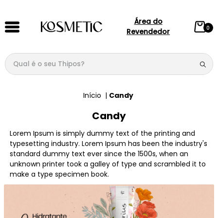
Área do
0
Revendedor
Qual é o seu Thipos?
TERMOS MAIS BUSCADOS
Candy
1
º
144
Candy
2
º
candy
Lorem Ipsum is simply dummy text of the printing and
3
º
146
typesetting industry. Lorem Ipsum has been the industry's
4
º
box
standard dummy text ever since the 1500s, when an
unknown printer took a galley of type and scrambled it to
5
º
107
make a type specimen book.
6
º
105
7
º
101