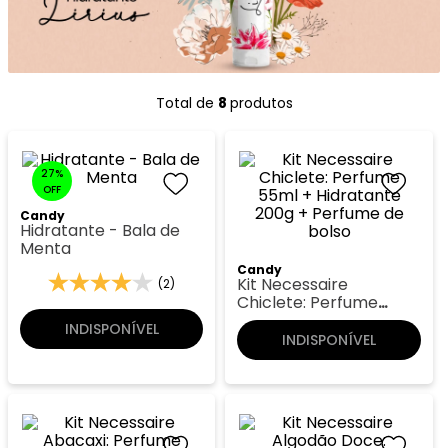
8
º
118
9
º
good girl
10
º
108
8 
produtos
27%
OFF
Candy
Hidratante - Bala de
Menta
Candy
Kit Necessaire
(2)
Chiclete: Perfume
55ml + Hidratante
INDISPONÍVEL
200g + Perfume de
INDISPONÍVEL
bolso