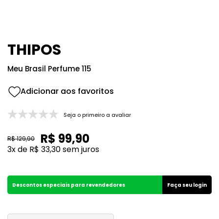
8
º
118
9
º
good girl
10
º
108
THIPOS
Meu Brasil Perfume 115
Seja o primeiro a avaliar
R$
99
,
90
R$
129
,
90
3
x de
R$
33
,
30
sem juros
Descontos especiais para revendedores
Faça seu login