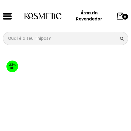
Área do
0
Revendedor
Qual é o seu Thipos?
TERMOS MAIS BUSCADOS
1
º
144
23%
OFF
2
º
candy
3
º
146
4
º
box
5
º
107
6
º
105
7
º
101