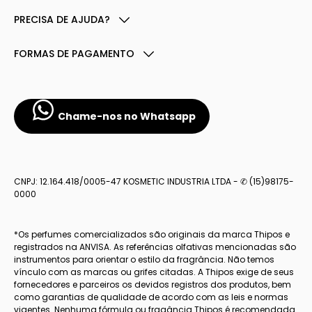
PRECISA DE AJUDA?
FORMAS DE PAGAMENTO
Chame-nos no Whatsapp
CNPJ: 12.164.418/0005-47 KOSMETIC INDUSTRIA LTDA - ✆ (15)98175-
0000
*Os perfumes comercializados são originais da marca Thipos e
registrados na ANVISA. As referências olfativas mencionadas são
instrumentos para orientar o estilo da fragrância. Não temos
vínculo com as marcas ou grifes citadas. A Thipos exige de seus
fornecedores e parceiros os devidos registros dos produtos, bem
como garantias de qualidade de acordo com as leis e normas
vigentes. Nenhuma fórmula ou fragância Thipos é recomendada