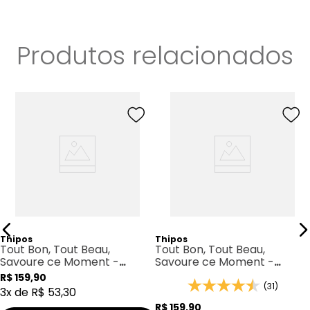
Produtos relacionados
Thipos
Thipos
Tout Bon, Tout Beau,
Tout Bon, Tout Beau,
Savoure ce Moment -
Savoure ce Moment -
Thipos 125 Heroes
Thipos 098
R$
159
,
90
(31)
3
x de
R$
53
,
30
R$
159
,
90