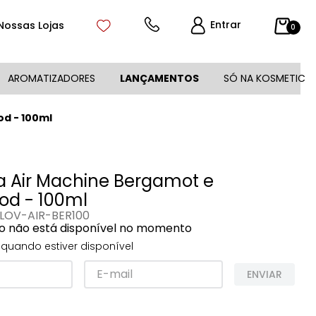
Entrar
Nossas Lojas
0
AROMATIZADORES
LANÇAMENTOS
SÓ NA KOSMETIC
od - 100ml
a Air Machine Bergamot e
od - 100ml
LOV-AIR-BER100
o não está disponível no momento
quando estiver disponível
ENVIAR