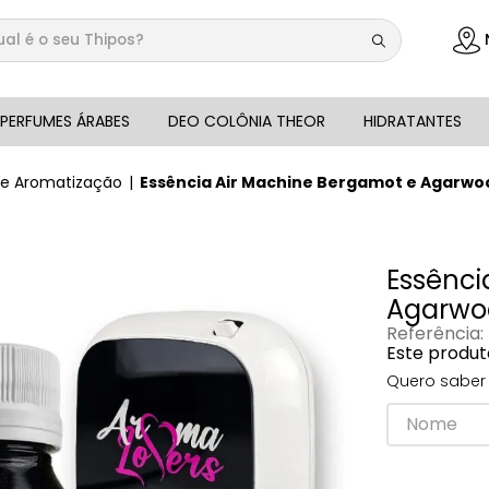
 é o seu Thipos?
DOS
PERFUMES ÁRABES
DEO COLÔNIA THEOR
HIDRATANTES
de Aromatização
Essência Air Machine Bergamot e Agarwo
Essênci
Agarwo
Referência
:
Este produt
Quero saber 