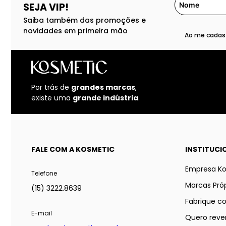
SEJA VIP!
Saiba também das promoções e
novidades em primeira mão
Ao me cadast
Por trás de
grandes marcas
,
existe uma
grande indústria
.
FALE COM A KOSMETIC
INSTITUCI
Empresa K
Telefone
Marcas Próp
(15) 3222.8639
Fabrique c
E-mail
Quero reve