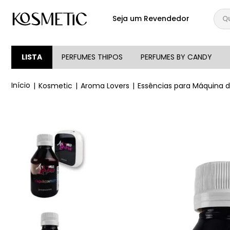
Qual
Seja um Revendedor
TERMOS MAIS BUSCA
1
º
144
LISTA
PERFUMES THIPOS
PERFUMES BY CANDY
2
º
candy
Kosmetic
Aroma Lovers
Essências para Máquina 
3
º
146
4
º
box
5
º
107
6
º
101
7
º
105
8
º
118
9
º
good girl
10
º
108