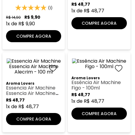
8
º
118
R$
48
,
77
(1)
1
x de
R$
48
,
77
9
º
good girl
R$
9
,
90
R$
14
,
90
10
º
108
COMPRE AGORA
1
x de
R$
9
,
90
COMPRE AGORA
Aroma Lovers
Essência Air Machine
Aroma Lovers
Essencia Air Machine
Figo - 100ml
Essencia Air Machine
R$
48
,
77
Alecrim - 100 ml
R$
48
,
77
1
x de
R$
48
,
77
1
x de
R$
48
,
77
COMPRE AGORA
COMPRE AGORA