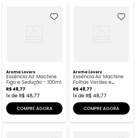
Aroma Lovers
Aroma Lovers
Essência Air Machine
Essência Air Machine
Figo e Sedução - 100ml
Folhas Verdes e
Cascas - 100ml
R$
48
,
77
R$
48
,
77
1
x de
R$
48
,
77
1
x de
R$
48
,
77
COMPRE AGORA
COMPRE AGORA