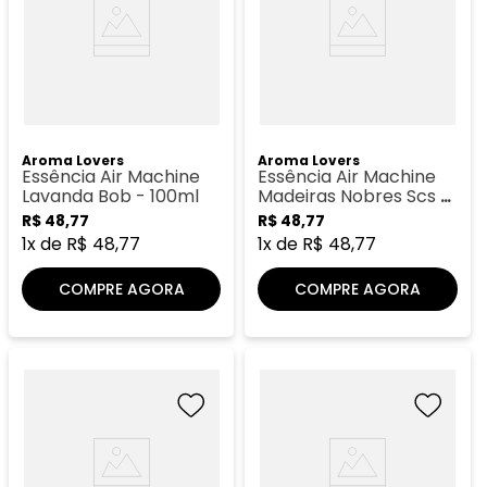
Aroma Lovers
Aroma Lovers
Essência Air Machine
Essência Air Machine
Lavanda Bob - 100ml
Madeiras Nobres Scs -
100ml
R$
48
,
77
R$
48
,
77
1
x de
R$
48
,
77
1
x de
R$
48
,
77
COMPRE AGORA
COMPRE AGORA