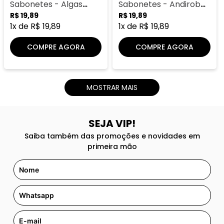
Sabonetes - Algas
Sabonetes - Andiroba
Marinhas Scs
Ultra
R$
19
,
89
R$
19
,
89
1
x de
R$
19
,
89
1
x de
R$
19
,
89
COMPRE AGORA
COMPRE AGORA
MOSTRAR MAIS
SEJA VIP!
Saiba também das promoções e novidades em
primeira mão