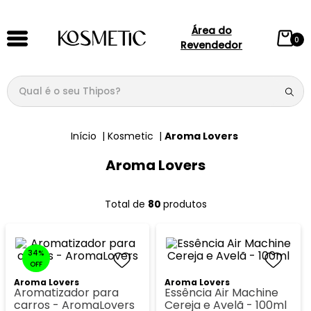
Área do
0
Revendedor
Qual é o seu Thipos?
TERMOS MAIS BUSCADOS
Kosmetic
Aroma Lovers
1
º
144
Aroma Lovers
2
º
candy
3
º
146
80 
produtos
4
º
box
5
º
107
34%
6
º
105
OFF
Aroma Lovers
Aroma Lovers
7
º
101
Aromatizador para
Essência Air Machine
carros - AromaLovers
Cereja e Avelã - 100ml