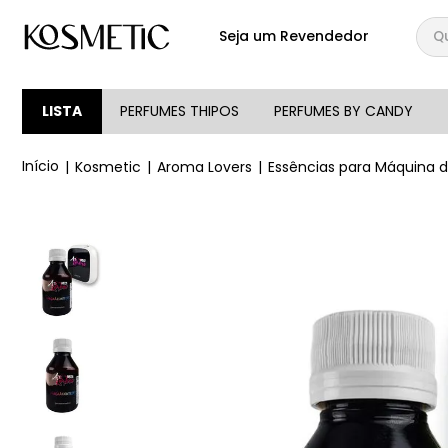
Qual
Seja um Revendedor
TERMOS MAIS BUSCA
1
º
144
LISTA
PERFUMES THIPOS
PERFUMES BY CANDY
2
º
candy
Kosmetic
Aroma Lovers
Essências para Máquina 
3
º
146
4
º
loção
5
º
212
6
º
105
7
º
box
8
º
107
9
º
108
10
º
101