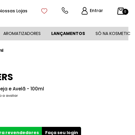
Entrar
Nossas Lojas
0
AROMATIZADORES
LANÇAMENTOS
SÓ NA KOSMETIC
ml
ERS
eja e Avelã - 100ml
o a avaliar
ara revendedores
Faça seu login