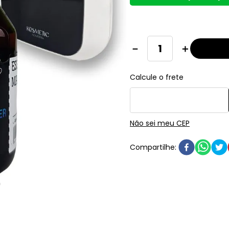
－
＋
Não sei meu CEP