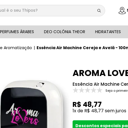
 é o seu Thipos?
DOS
PERFUMES ÁRABES
DEO COLÔNIA THEOR
HIDRATANTES
de Aromatização
Essência Air Machine Cereja e Avelã - 100
AROMA LOV
Essência Air Machine Cer
Seja o primeir
R$
48
,
77
1
x de
R$
48
,
77
sem juros
Descontos especiais p