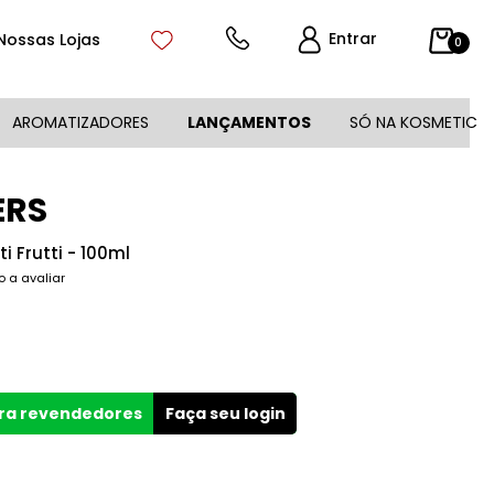
Entrar
Nossas Lojas
0
AROMATIZADORES
LANÇAMENTOS
SÓ NA KOSMETIC
ERS
i Frutti - 100ml
o a avaliar
ara revendedores
Faça seu login