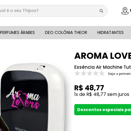
 é o seu Thipos?
DOS
PERFUMES ÁRABES
DEO COLÔNIA THEOR
HIDRATANTES
AROMA LOV
Essência Air Machine Tutt
Seja o primeir
R$
48
,
77
1
x de
R$
48
,
77
sem juros
Descontos especiais p