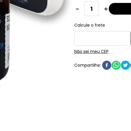
－
＋
Não sei meu CEP