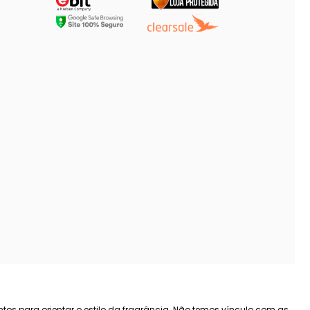
tos para orientar o estilo da fragrância. Não temos vínculo com as