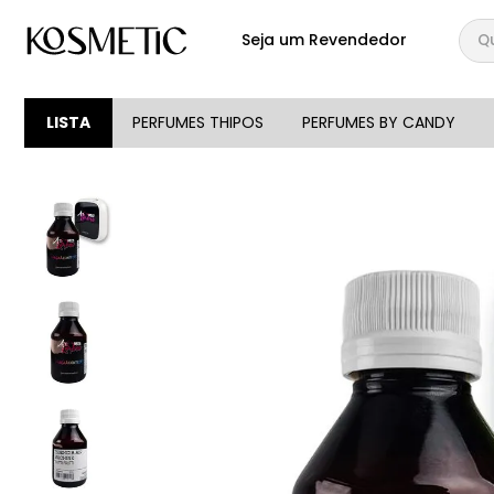
Qual
Seja um Revendedor
TERMOS MAIS BUSCA
1
º
144
LISTA
PERFUMES THIPOS
PERFUMES BY CANDY
2
º
candy
3
º
146
4
º
box
5
º
107
6
º
101
7
º
105
8
º
118
9
º
good girl
10
º
108