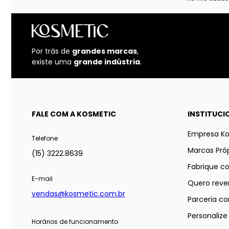
Por trás de
grandes marcas
,
existe uma
grande indústria
.
FALE COM A KOSMETIC
INSTITUCI
Empresa K
Telefone
Marcas Próp
(15) 3222.8639
Fabrique c
E-mail
Quero reve
vendas@kosmetic.com.br
Parceria co
Personaliz
Horários de funcionamento