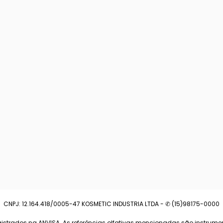
CNPJ: 12.164.418/0005-47 KOSMETIC INDUSTRIA LTDA - ✆ (15)98175-0000
strados na ANVISA. As referências olfativas mencionadas são instrumen