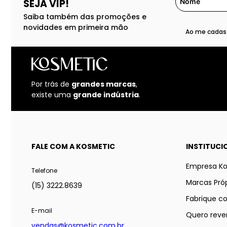
SEJA VIP!
Saiba também das promoções e
novidades em primeira mão
Ao me cadast
Por trás de
grandes marcas
,
existe uma
grande indústria
.
FALE COM A KOSMETIC
INSTITUCI
Empresa K
Telefone
Marcas Próp
(15) 3222.8639
Fabrique c
E-mail
Quero reve
vendas@kosmetic.com.br