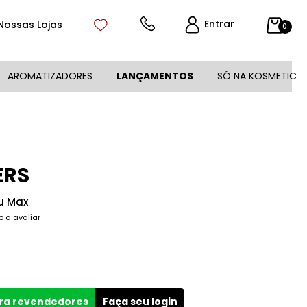
Entrar
Nossas Lojas
0
AROMATIZADORES
LANÇAMENTOS
SÓ NA KOSMETIC
ERS
ou Max
o a avaliar
ara revendedores
Faça seu login