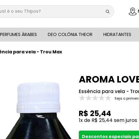
 é o seu Thipos?
DOS
PERFUMES ÁRABES
DEO COLÔNIA THEOR
HIDRATANTES
ência para vela - Trou Max
AROMA LOV
Essência para vela - Tr
Seja o primeir
R$
25
,
44
1
x de
R$
25
,
44
sem juros
Descontos especiais p