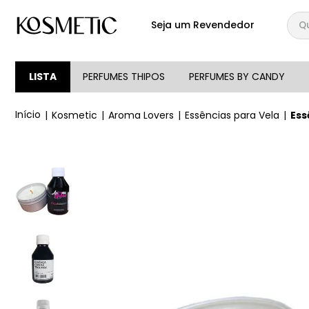
Qual
Seja um Revendedor
TERMOS MAIS BUSCA
1
º
144
LISTA
PERFUMES THIPOS
PERFUMES BY CANDY
2
º
candy
Kosmetic
Aroma Lovers
Essências para Vela
Ess
3
º
146
4
º
box
5
º
107
6
º
105
7
º
101
8
º
good girl
9
º
118
10
º
001