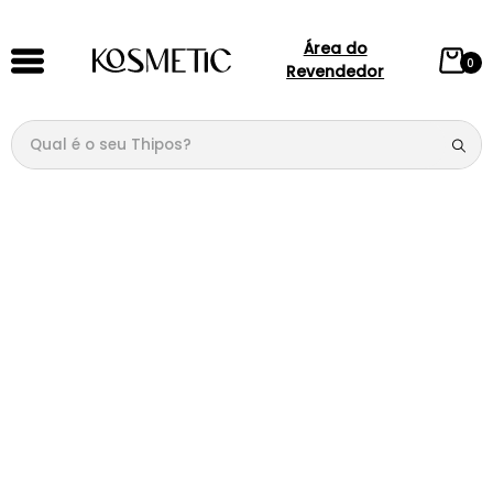
Área do
0
Revendedor
Qual é o seu Thipos?
TERMOS MAIS BUSCADOS
1
º
144
2
º
146
3
º
candy
4
º
loção
5
º
107
6
º
105
7
º
box