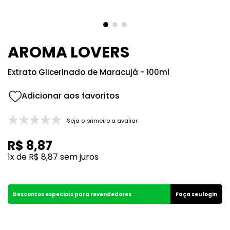
8
º
133
9
º
212
10
º
108
AROMA LOVERS
Extrato Glicerinado de Maracujá - 100ml
Seja o primeiro a avaliar
R$
8
,
87
1
x de
R$
8
,
87
sem juros
Descontos especiais para revendedores
Faça seu login