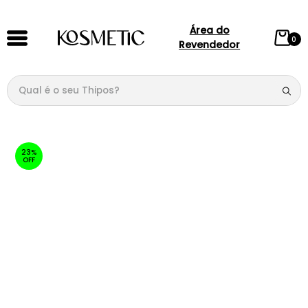
Área do
0
Revendedor
Qual é o seu Thipos?
TERMOS MAIS BUSCADOS
1
º
144
23%
OFF
2
º
candy
3
º
146
4
º
212
5
º
loção
6
º
box
7
º
107