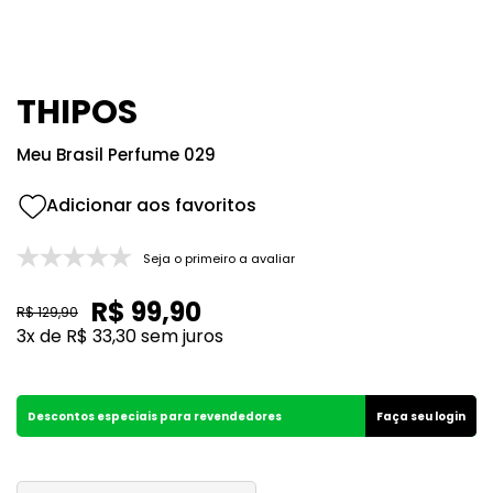
8
º
105
9
º
108
10
º
101
THIPOS
Meu Brasil Perfume 029
Seja o primeiro a avaliar
R$
99
,
90
R$
129
,
90
3
x de
R$
33
,
30
sem juros
Descontos especiais para revendedores
Faça seu login