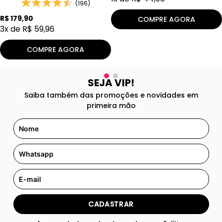
(196)
R$
179
,
90
COMPRE AGORA
3
x de
R$
59
,
96
COMPRE AGORA
SEJA VIP!
Saiba também das promoções e novidades em
primeira mão
CADASTRAR