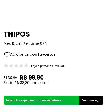
8
º
105
9
º
good girl
10
º
118
THIPOS
Meu Brasil Perfume 074
Seja o primeiro a avaliar
R$
99
,
90
R$
129
,
90
3
x de
R$
33
,
30
sem juros
Descontos especiais para revendedores
Faça seu login