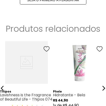
Produtos relacionados
Thipos
Phele
Lavishness is the Fragrance
Hidratante - Bela
of Beautiful Life - Thipos 074
R$
44
,
90
1
x de
R$
44
,
90