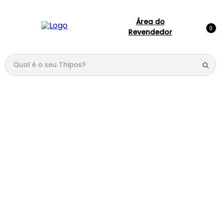
Área do
0
Revendedor
Qual é o seu Thipos?
TERMOS MAIS BUSCADOS
1
º
144
2
º
candy
3
º
146
4
º
box
5
º
107
6
º
105
7
º
101