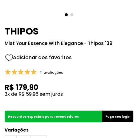
8
º
good girl
9
º
118
10
º
212
THIPOS
Mist Your Essence With Elegance - Thipos 139
11 avaliações
R$
179
,
90
3
x de
R$
59
,
96
sem juros
Descontos especiais para revendedores
Faça seu login
Variações