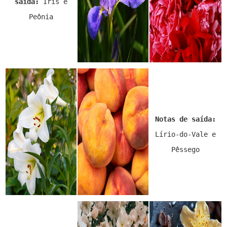
saída:
Íris e
Peônia
Notas de saída:
Lírio-do-Vale e
Pêssego