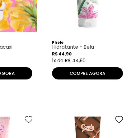
Phele
acaxi
Hidratante - Bela
R$
44
,
90
1
x de
R$
44
,
90
AGORA
COMPRE AGORA