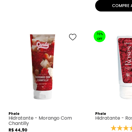
COMPRE 
70%
OFF
Phele
Phele
Hidratante - Morango Com
Hidratante - Ro
Chantilly
R$
44
,
90