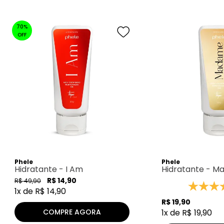
70%
OFF
Phele
Phele
Hidratante - I Am
Hidratante - M
R$
14
,
90
R$
49
,
90
1
x de
R$
14
,
90
R$
19
,
90
COMPRE AGORA
1
x de
R$
19
,
90