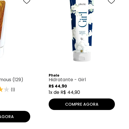
Phele
mous (129)
Hidratante - Girl
R$
44
,
90
(1)
1
x de
R$
44
,
90
COMPRE AGORA
AGORA