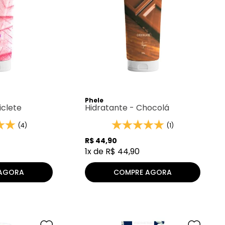
Phele
iclete
Hidratante - Chocolá
(4)
(1)
R$
44
,
90
1
x de
R$
44
,
90
AGORA
COMPRE AGORA