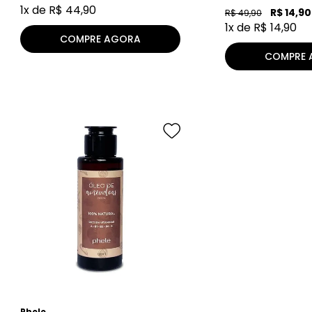
1
x de
R$
44
,
90
R$
14
,
90
R$
49
,
90
1
x de
R$
14
,
90
COMPRE AGORA
COMPRE 
Phele