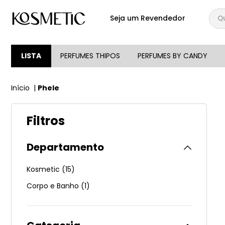
Qual
Seja um Revendedor
TERMOS MAIS BUSCA
1
º
144
LISTA
PERFUMES THIPOS
PERFUMES BY CANDY
2
º
candy
Phele
3
º
146
4
º
box
Filtros
5
º
107
6
º
212
Departamento
7
º
101
Kosmetic
(
15
)
8
º
105
Corpo e Banho
(
1
)
9
º
good girl
10
º
118