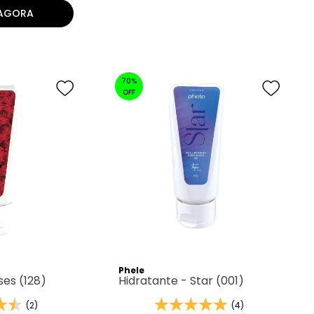
AGORA
70%
OFF
Phele
ses (128)
Hidratante - Star (001)
(2)
(4)