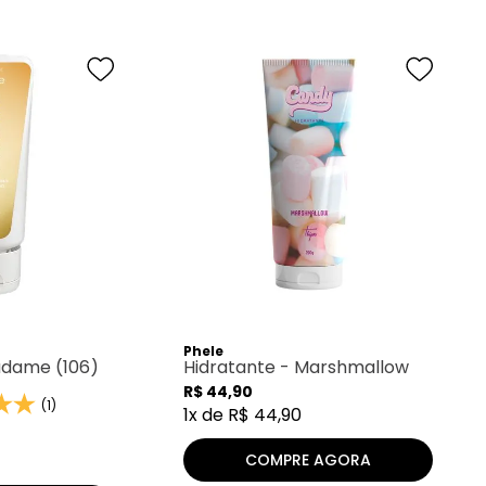
Phele
adame (106)
Hidratante - Marshmallow
R$
44
,
90
(1)
1
x de
R$
44
,
90
COMPRE AGORA