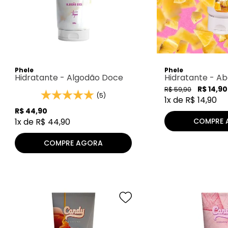
Phele
Phele
Hidratante - Algodão Doce
Hidratante - Ab
R$
14
,
90
R$
59
,
90
(5)
1
x de
R$
14
,
90
R$
44
,
90
COMPRE 
1
x de
R$
44
,
90
COMPRE AGORA