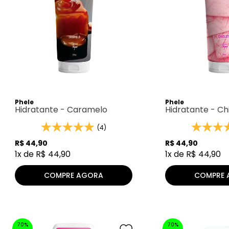
Phele
Phele
Hidratante - Caramelo
Hidratante - Ch
(4)
R$
44
,
90
R$
44
,
90
1
x de
R$
44
,
90
1
x de
R$
44
,
90
COMPRE AGORA
COMPRE 
70%
70%