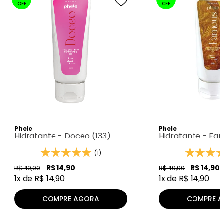
OFF
OFF
Phele
Phele
Hidratante - Doceo (133)
Hidratante - Fa
(1)
R$
14
,
90
R$
14
,
90
R$
49
,
90
R$
49
,
90
1
x de
R$
14
,
90
1
x de
R$
14
,
90
COMPRE AGORA
COMPRE 