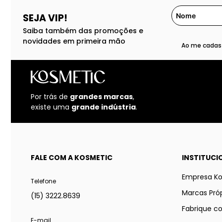
SEJA VIP!
Saiba também das promoções e
novidades em primeira mão
Ao me cadast
Por trás de
grandes marcas
,
existe uma
grande indústria
.
FALE COM A KOSMETIC
INSTITUCI
Empresa K
Telefone
Marcas Próp
(15) 3222.8639
Fabrique c
E-mail