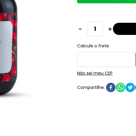
－
＋
Não sei meu CEP