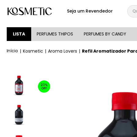
Qual
Seja um Revendedor
TERMOS MAIS BUSCA
1
º
144
LISTA
PERFUMES THIPOS
PERFUMES BY CANDY
2
º
candy
Kosmetic
Aroma Lovers
Refil Aromatizador Par
3
º
146
4
º
212
5
º
loção
20%
6
º
box
OFF
7
º
107
8
º
105
9
º
108
10
º
101