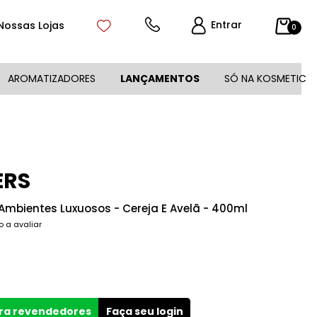
Entrar
Nossas Lojas
0
AROMATIZADORES
LANÇAMENTOS
SÓ NA KOSMETIC
ERS
 Ambientes Luxuosos - Cereja E Avelã - 400ml
o a avaliar
ara revendedores
Faça seu login