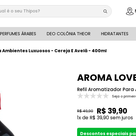
 é o seu Thipos?
DOS
PERFUMES ÁRABES
DEO COLÔNIA THEOR
HIDRATANTES
a Ambientes Luxuosos - Cereja E Avelã - 400ml
AROMA LOV
Refil Aromatizador Para
Seja o primeir
R$
39
,
90
R$
49
,
90
1
x de
R$
39
,
90
sem juros
Descontos especiais p