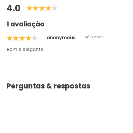
4.0
1 avaliação
anonymous
há 6 anos
Bom e elegante
Perguntas & respostas