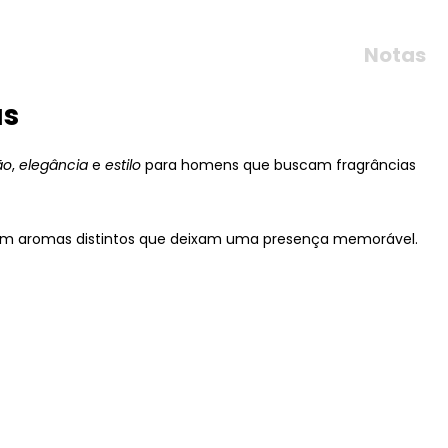
Notas
us
ão
,
elegância
e
estilo
para homens que buscam fragrâncias
iam aromas distintos que deixam uma presença memorável.