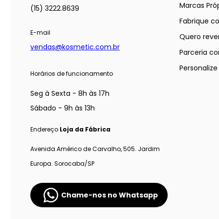
Marcas Próp
(15) 3222.8639
Fabrique c
E-mail
Quero reve
vendas@kosmetic.com.br
Parceria co
Personaliz
Horários de funcionamento
Seg à Sexta - 8h às 17h
Sábado - 9h às 13h
Endereço
Loja da Fábrica
Avenida Américo de Carvalho, 505. Jardim
Europa. Sorocaba/SP
Chame-nos no Whatsapp