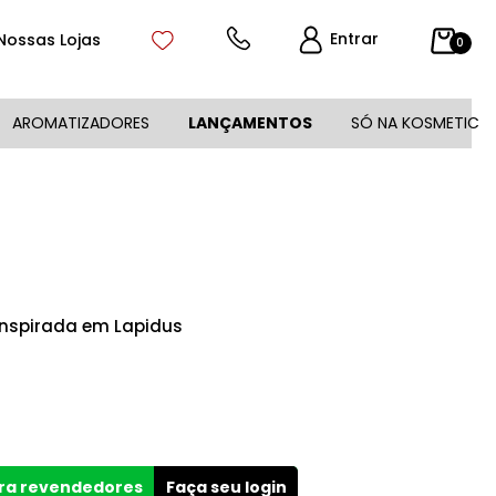
Entrar
Nossas Lojas
0
AROMATIZADORES
LANÇAMENTOS
SÓ NA KOSMETIC
 inspirada em Lapidus
ara revendedores
Faça seu login