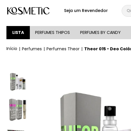
Qual
Seja um Revendedor
TERMOS MAIS BUSCA
1
º
144
LISTA
PERFUMES THIPOS
PERFUMES BY CANDY
2
º
146
Perfumes
Perfumes Theor
Theor 015 - Deo Colô
3
º
candy
4
º
loção
5
º
107
6
º
105
7
º
133
8
º
212
9
º
box
10
º
108