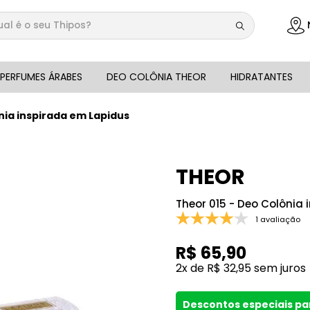
 é o seu Thipos?
DOS
PERFUMES ÁRABES
DEO COLÔNIA THEOR
HIDRATANTES
nia inspirada em Lapidus
THEOR
Theor 015 - Deo Colônia
1 avaliação
R$
65
,
90
2
x de
R$
32
,
95
sem juros
Descontos especiais p