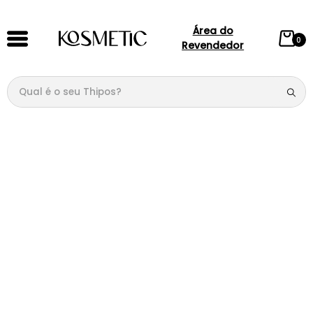
Área do
0
Revendedor
Qual é o seu Thipos?
TERMOS MAIS BUSCADOS
1
º
144
2
º
candy
3
º
146
4
º
loção
5
º
212
6
º
105
7
º
box