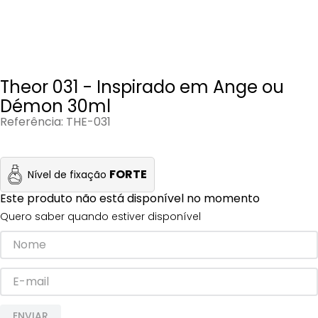
8
º
107
9
º
108
10
º
101
Theor 031 - Inspirado em Ange ou
Démon 30ml
Referência
:
THE-031
FORTE
Nível de fixação
Este produto não está disponível no momento
Quero saber quando estiver disponível
ENVIAR