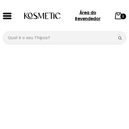
Área do
0
Revendedor
Qual é o seu Thipos?
TERMOS MAIS BUSCADOS
1
º
144
2
º
candy
3
º
146
4
º
box
5
º
107
6
º
105
7
º
101