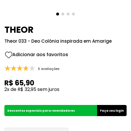
8
º
good girl
9
º
118
10
º
001
THEOR
Theor 033 - Deo Colônia inspirada em Amarige
5 avaliações
R$
65
,
90
2
x de
R$
32
,
95
sem juros
Descontos especiais para revendedores
Faça seu login