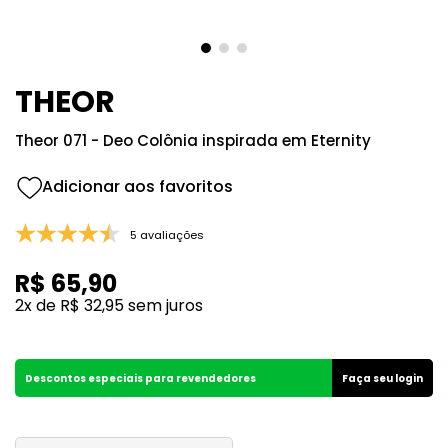
8
º
118
9
º
good girl
10
º
148
THEOR
Theor 071 - Deo Colônia inspirada em Eternity
5 avaliações
R$
65
,
90
2
x de
R$
32
,
95
sem juros
Descontos especiais para revendedores
Faça seu login