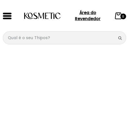
Área do
0
Revendedor
Qual é o seu Thipos?
TERMOS MAIS BUSCADOS
1
º
144
2
º
candy
3
º
146
4
º
box
5
º
107
6
º
105
7
º
101