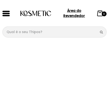
Área do
0
Revendedor
Qual é o seu Thipos?
TERMOS MAIS BUSCADOS
1
º
144
2
º
candy
3
º
146
4
º
212
5
º
loção
6
º
box
7
º
107