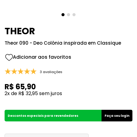
8
º
105
9
º
108
10
º
101
THEOR
Theor 090 - Deo Colônia inspirada em Classique
3 avaliações
R$
65
,
90
2
x de
R$
32
,
95
sem juros
Descontos especiais para revendedores
Faça seu login