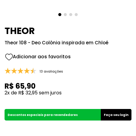
8
º
105
9
º
good girl
10
º
118
THEOR
Theor 108 - Deo Colônia inspirada em Chloé
13 avaliações
R$
65
,
90
2
x de
R$
32
,
95
sem juros
Descontos especiais para revendedores
Faça seu login