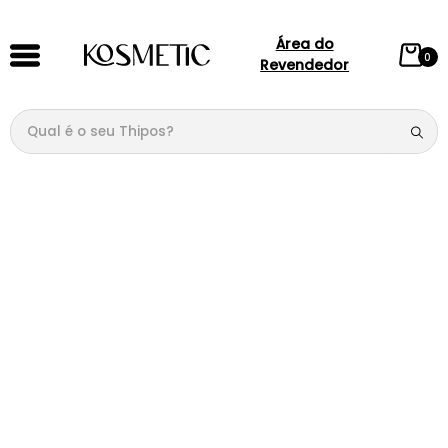
Área do
0
Revendedor
Qual é o seu Thipos?
TERMOS MAIS BUSCADOS
1
º
144
2
º
candy
3
º
146
4
º
box
5
º
107
6
º
101
7
º
212