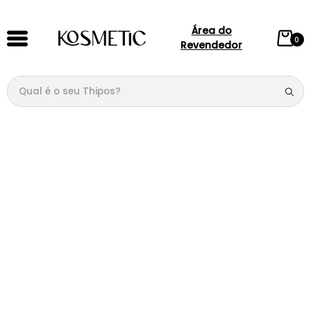
Área do
0
Revendedor
Qual é o seu Thipos?
TERMOS MAIS BUSCADOS
1
º
144
2
º
candy
3
º
146
4
º
box
5
º
107
6
º
105
7
º
101