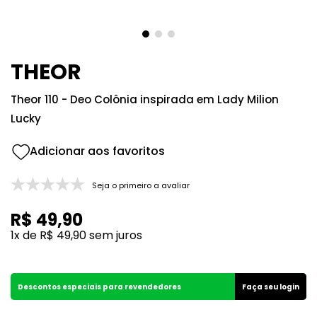
8
º
good girl
9
º
118
10
º
001
THEOR
Theor 110 - Deo Colônia inspirada em Lady Milion
Lucky
Seja o primeiro a avaliar
R$
49
,
90
1
x de
R$
49
,
90
sem juros
Descontos especiais para revendedores
Faça seu login