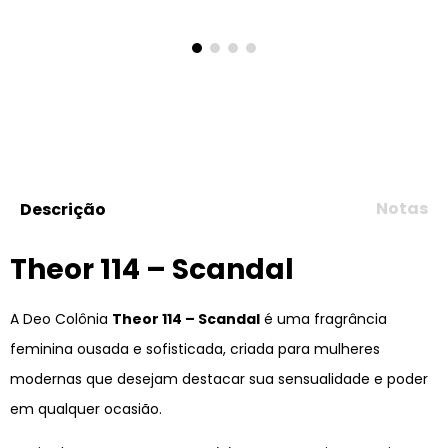
8
º
107
9
º
108
10
º
101
Notas
Descrição
Theor 114 – Scandal
A Deo Colônia
Theor 114 – Scandal
é uma fragrância
feminina ousada e sofisticada, criada para mulheres
modernas que desejam destacar sua sensualidade e poder
em qualquer ocasião.