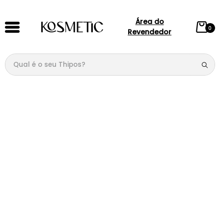
Área do
0
Revendedor
Qual é o seu Thipos?
TERMOS MAIS BUSCADOS
1
º
144
2
º
candy
3
º
146
4
º
loção
5
º
212
6
º
105
7
º
box