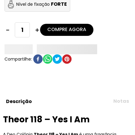
FORTE
Nível de fixação
COMPRE AGORA
－
＋
Notas
Descrição
Theor 118 – Yes I Am
A Deo Colônia
Theor 118 – Yes I Am
é uma fragrância