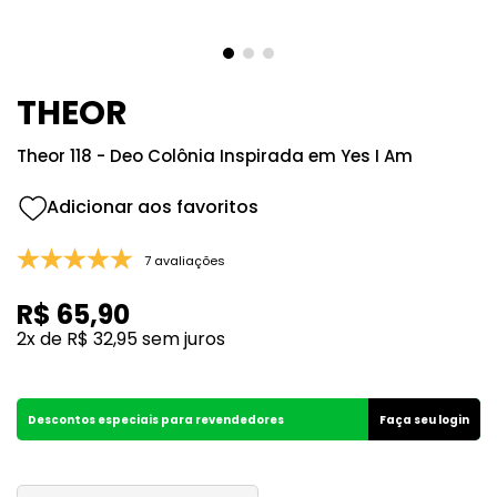
8
º
133
9
º
212
10
º
108
THEOR
Theor 118 - Deo Colônia Inspirada em Yes I Am
7 avaliações
R$
65
,
90
2
x de
R$
32
,
95
sem juros
Descontos especiais para revendedores
Faça seu login