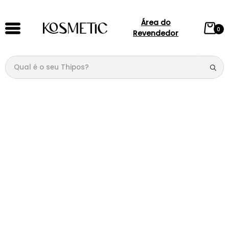
Área do
0
Revendedor
Qual é o seu Thipos?
TERMOS MAIS BUSCADOS
1
º
144
2
º
146
3
º
candy
4
º
loção
5
º
107
6
º
105
7
º
box