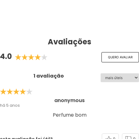
Avaliações
4.0
QUERO AVALIAR
1 avaliação
anonymous
há 5 anos
Perfume bom
esta avaliação foi útil?
0
0