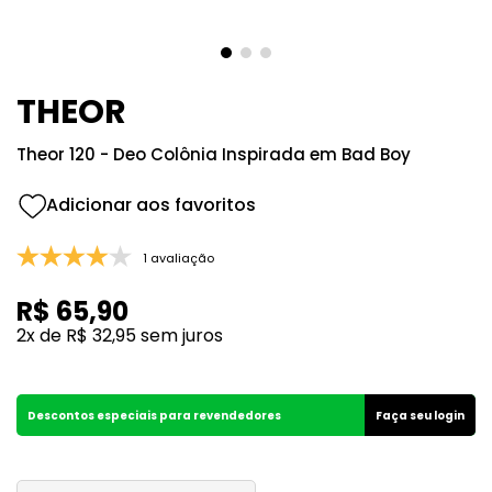
8
º
133
9
º
212
10
º
108
THEOR
Theor 120 - Deo Colônia Inspirada em Bad Boy
1 avaliação
R$
65
,
90
2
x de
R$
32
,
95
sem juros
Descontos especiais para revendedores
Faça seu login