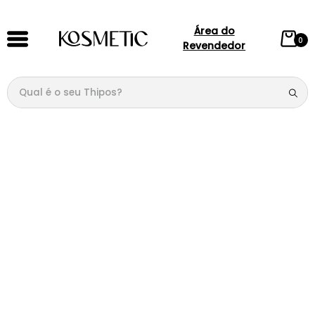
Área do
0
Revendedor
Qual é o seu Thipos?
TERMOS MAIS BUSCADOS
1
º
144
2
º
146
3
º
candy
4
º
loção
5
º
107
6
º
105
7
º
box