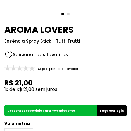
8
º
107
9
º
108
10
º
101
AROMA LOVERS
Essência Spray Stick - Tutti Frutti
Seja o primeiro a avaliar
R$
21
,
00
1
x de
R$
21
,
00
sem juros
Descontos especiais para revendedores
Faça seu login
Volumetria