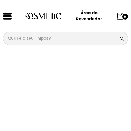
Área do
0
Revendedor
Qual é o seu Thipos?
TERMOS MAIS BUSCADOS
1
º
144
2
º
candy
3
º
146
4
º
loção
5
º
212
6
º
105
7
º
box