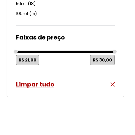
50ml
(
18
)
100ml
(
15
)
Faixas de preço
R$ 21,00
R$ 30,00
Limpar tudo