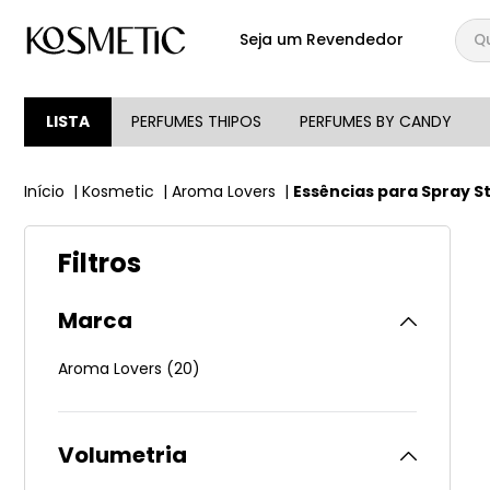
Qual
Seja um Revendedor
TERMOS MAIS BUSCA
1
º
144
LISTA
PERFUMES THIPOS
PERFUMES BY CANDY
2
º
candy
Kosmetic
Aroma Lovers
Essências para Spray St
3
º
146
4
º
box
Filtros
5
º
107
6
º
105
Marca
7
º
101
Aroma Lovers
(
20
)
8
º
good girl
9
º
118
Volumetria
10
º
001