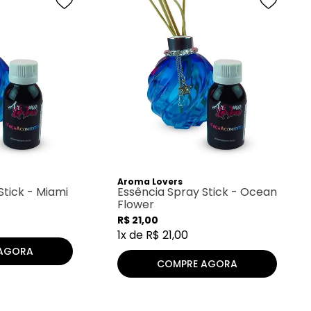
Aroma Lovers
Stick - Miami
Essência Spray Stick - Ocean
Flower
R$
21
,
00
1
x de
R$
21
,
00
AGORA
COMPRE AGORA