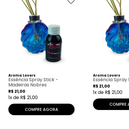
Aroma Lovers
Aroma Lovers
Essência Spray Stick -
Essência Spray 
Madeiras Nobres
R$
21
,
00
R$
21
,
00
1
x de
R$
21
,
00
1
x de
R$
21
,
00
COMPRE 
COMPRE AGORA