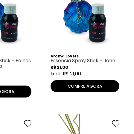
Aroma Lovers
Stick - Folhas
Essência Spray Stick - John
s
R$
21
,
00
1
x de
R$
21
,
00
COMPRE AGORA
AGORA