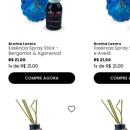
Aroma Lovers
Aroma Lovers
Essência Spray Stick -
Essência Spray 
Bergamot & Agarwood
e Avelã
R$
21
,
00
R$
21
,
00
1
x de
R$
21
,
00
1
x de
R$
21
,
00
COMPRE AGORA
COMPRE 