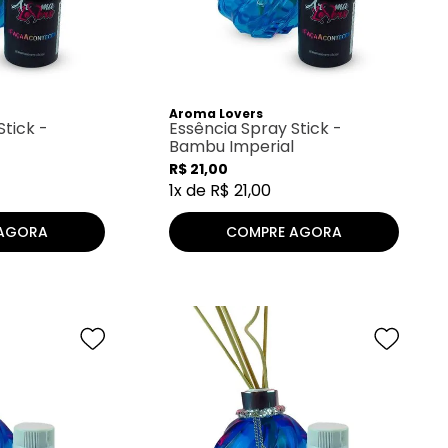
Aroma Lovers
Stick -
Essência Spray Stick -
Bambu Imperial
R$
21
,
00
1
x de
R$
21
,
00
AGORA
COMPRE AGORA