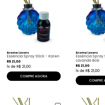
Aroma Lovers
Aroma Lovers
Essência Spray Stick - Karen
Essência Spray 
Lavanda Bob
R$
21
,
00
R$
21
,
00
1
x de
R$
21
,
00
1
x de
R$
21
,
00
COMPRE AGORA
COMPRE 