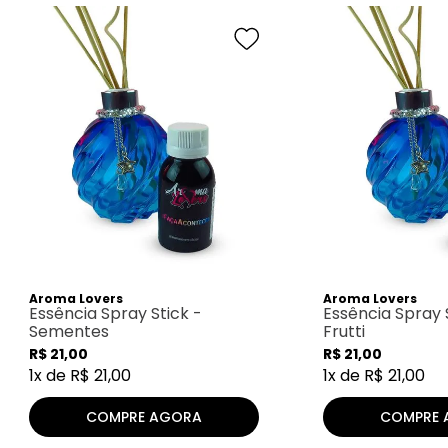
Aroma Lovers
Aroma Lovers
Essência Spray Stick -
Essência Spray S
Sementes
Frutti
R$
21
,
00
R$
21
,
00
1
x de
R$
21
,
00
1
x de
R$
21
,
00
COMPRE AGORA
COMPRE 