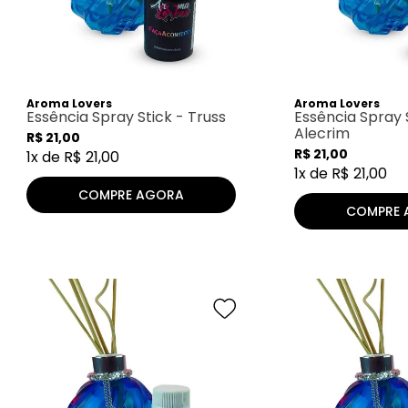
Aroma Lovers
Aroma Lovers
Essência Spray Stick - Truss
Essência Spray 
Alecrim
R$
21
,
00
R$
21
,
00
1
x de
R$
21
,
00
1
x de
R$
21
,
00
COMPRE AGORA
COMPRE 