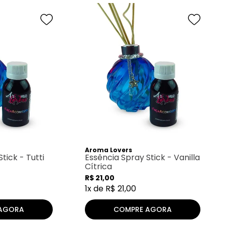
Aroma Lovers
tick - Tutti
Essência Spray Stick - Vanilla
Cítrica
R$
21
,
00
1
x de
R$
21
,
00
AGORA
COMPRE AGORA