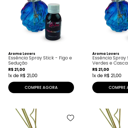
Aroma Lovers
Aroma Lovers
Essência Spray Stick - Figo e
Essência Spray 
Sedução
Verdes e Casca
R$
21
,
00
R$
21
,
00
1
x de
R$
21
,
00
1
x de
R$
21
,
00
COMPRE AGORA
COMPRE 