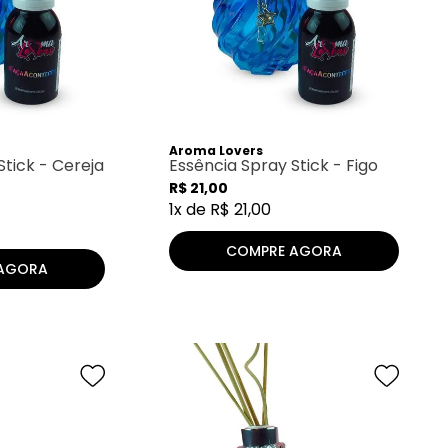
Aroma Lovers
Stick - Cereja
Essência Spray Stick - Figo
R$
21
,
00
1
x de
R$
21
,
00
COMPRE AGORA
AGORA