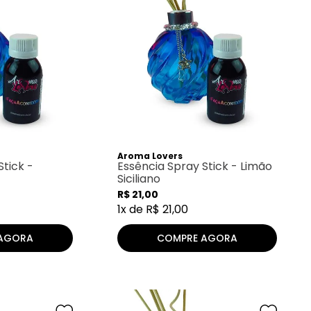
Aroma Lovers
Stick -
Essência Spray Stick - Limão
Siciliano
R$
21
,
00
1
x de
R$
21
,
00
AGORA
COMPRE AGORA