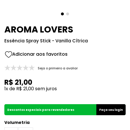
8
º
good girl
9
º
118
10
º
001
AROMA LOVERS
Essência Spray Stick - Vanilla Cítrica
Seja o primeiro a avaliar
R$
21
,
00
1
x de
R$
21
,
00
sem juros
Descontos especiais para revendedores
Faça seu login
Volumetria