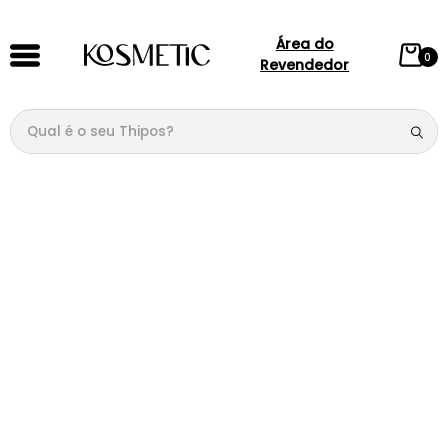
Área do
0
Revendedor
Qual é o seu Thipos?
TERMOS MAIS BUSCADOS
1
º
144
2
º
candy
3
º
146
4
º
box
5
º
107
6
º
105
7
º
101