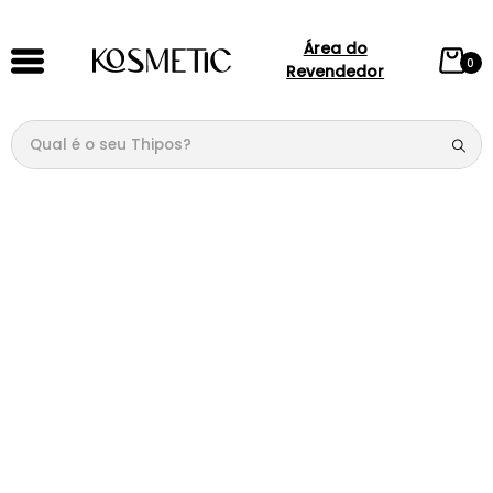
Área do
0
Revendedor
Qual é o seu Thipos?
TERMOS MAIS BUSCADOS
1
º
144
2
º
candy
3
º
146
4
º
loção
5
º
212
6
º
105
7
º
box