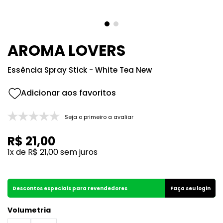
8
º
107
9
º
108
10
º
101
AROMA LOVERS
Essência Spray Stick - White Tea New
Seja o primeiro a avaliar
R$
21
,
00
1
x de
R$
21
,
00
sem juros
Descontos especiais para revendedores
Faça seu login
Volumetria