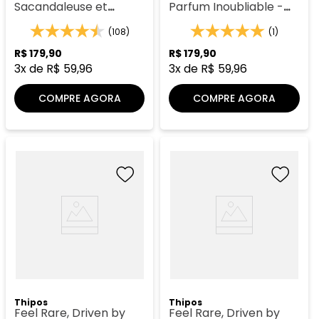
Sacandaleuse et
Parfum Inoubliable -
Audacieuse - Thipos
Thipos 127
114
(108)
(1)
R$
179
,
90
R$
179
,
90
3
x de
R$
59
,
96
3
x de
R$
59
,
96
COMPRE AGORA
COMPRE AGORA
Thipos
Thipos
Feel Rare, Driven by
Feel Rare, Driven by