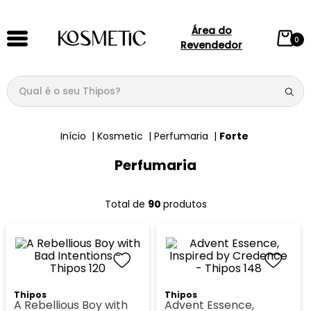
Área do
0
Revendedor
Qual é o seu Thipos?
TERMOS MAIS BUSCADOS
Kosmetic
Perfumaria
Forte
1
º
144
Perfumaria
2
º
candy
3
º
146
90 
produtos
4
º
loção
5
º
212
6
º
105
7
º
box
Thipos
Thipos
A Rebellious Boy with
Advent Essence,