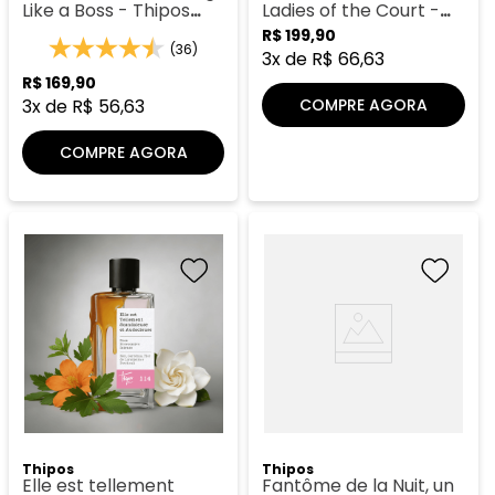
Like a Boss - Thipos
Ladies of the Court -
048
Thipos 145
R$
199
,
90
(36)
3
x de
R$
66
,
63
R$
169
,
90
COMPRE AGORA
3
x de
R$
56
,
63
COMPRE AGORA
Thipos
Thipos
Elle est tellement
Fantôme de la Nuit, un