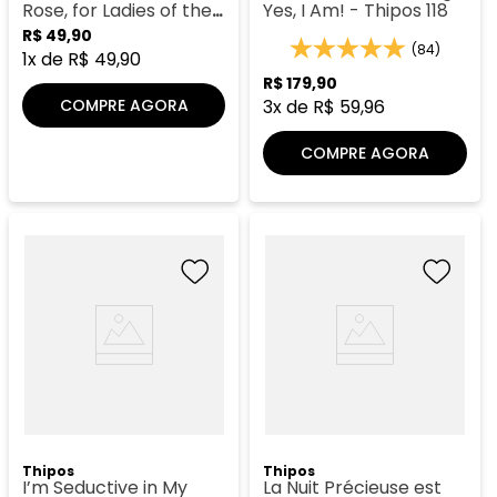
Rose, for Ladies of the
Yes, I Am! - Thipos 118
Court
R$
49
,
90
(84)
1
x de
R$
49
,
90
R$
179
,
90
COMPRE AGORA
3
x de
R$
59
,
96
COMPRE AGORA
Thipos
Thipos
I’m Seductive in My
La Nuit Précieuse est