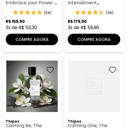
Embrace your Power -
Intensément
Thipos 121
Mystérieux - Thipos 101
(58)
(46)
R$
159
,
90
R$
179
,
90
3
x de
R$
53
,
30
3
x de
R$
59
,
96
COMPRE AGORA
COMPRE AGORA
Thipos
Thipos
Calming Be, The
Calming One, The