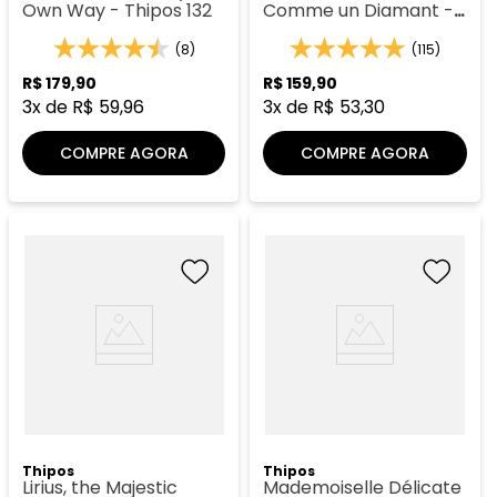
Own Way - Thipos 132
Comme un Diamant -
Thipos 116
(8)
(115)
R$
179
,
90
R$
159
,
90
3
x de
R$
59
,
96
3
x de
R$
53
,
30
COMPRE AGORA
COMPRE AGORA
Thipos
Thipos
Lirius, the Majestic
Mademoiselle Délicate