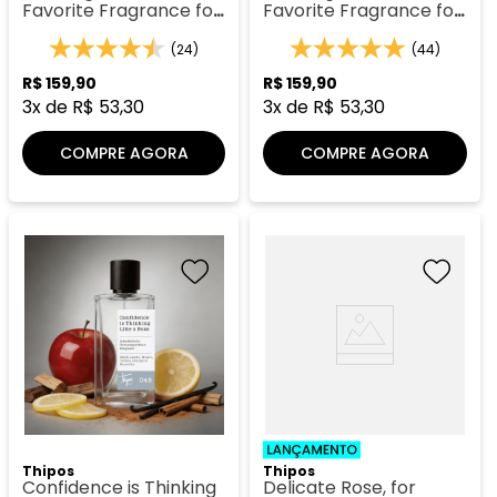
Favorite Fragrance for
Favorite Fragrance for
Every Day - Thipos 077
Every Day - Thipos 037
(24)
(44)
R$
159
,
90
R$
159
,
90
3
x de
R$
53
,
30
3
x de
R$
53
,
30
COMPRE AGORA
COMPRE AGORA
Thipos
Thipos
Confidence is Thinking
Delicate Rose, for