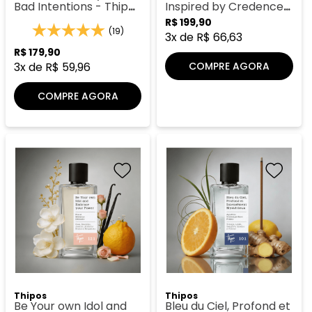
8
º
107
Bad Intentions - Thipos
Inspired by Credence -
120
Thipos 148
R$
199
,
90
9
º
108
(19)
3
x de
R$
66
,
63
10
º
101
R$
179
,
90
COMPRE AGORA
3
x de
R$
59
,
96
COMPRE AGORA
Thipos
Thipos
Be Your own Idol and
Bleu du Ciel, Profond et